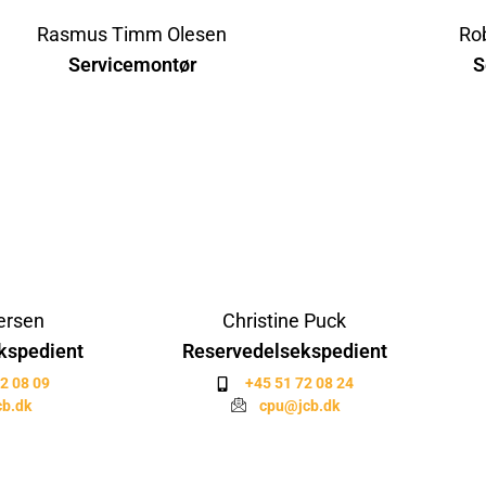
Rasmus Timm Olesen
Ro
Servicemontør
S
ersen
Christine Puck
kspedient
Reservedelsekspedient
2 08 09
+45 51 72 08 24
b.dk
cpu@jcb.dk