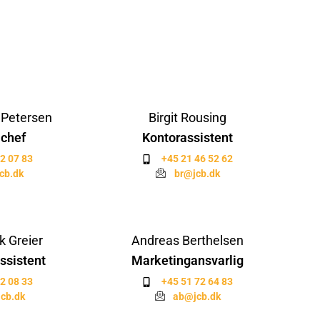
 Petersen
Birgit Rousing
chef
Kontorassistent
2 07 83
+45 21 46 52 62
cb.dk
br@jcb.dk
 Greier
Andreas Berthelsen
ssistent
Marketingansvarlig
2 08 33
+45 51 72 64 83
cb.dk
ab@jcb.dk