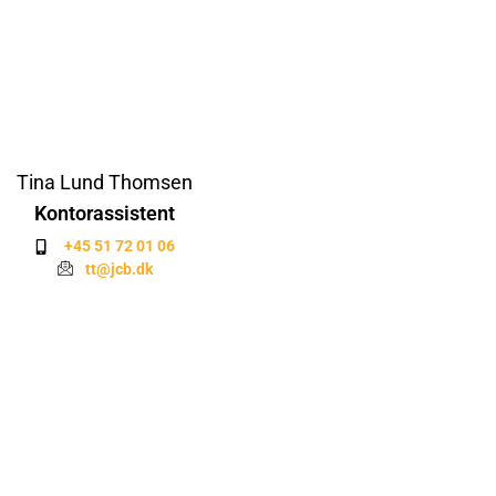
Tina Lund Thomsen
Kontorassistent
+45 51 72 01 06
tt@jcb.dk