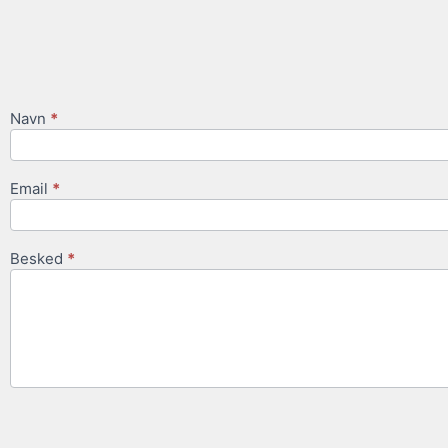
Navn
*
Contact
Us
Email
*
Besked
*