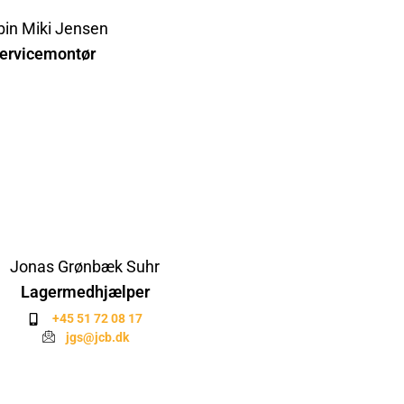
bin Miki Jensen
ervicemontør
Jonas Grønbæk Suhr
Lagermedhjælper
+45 51 72 08 17
jgs@jcb.dk