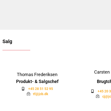
Salg
Carsten 
Thomas Frederiksen
Produkt- & Salgschef
Brugtc
+45 28 51 52 95
+45 20 3
tf@jcb.dk
cj@jc