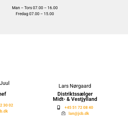
Man – Tors 07.00 – 16.00
Fredag 07.00 – 15.00
Juul
Lars Nørgaard
hef
Distriktssælger
Midt- & Vestjylland
2 30 02
+45 51 72 08 40
b.dk
lan@jcb.dk