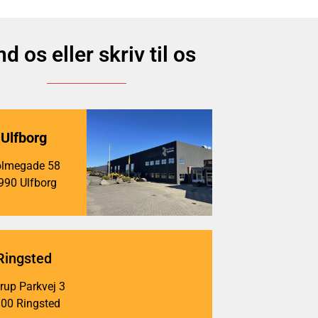
nd os eller skriv til os
Ulfborg
lmegade 58
990 Ulfborg
Ringsted
up Parkvej 3
00 Ringsted