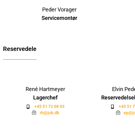
Peder Vorager
Servicemontør
Reservedele
René Hartmeyer
Elvin Ped
Lagerchef
Reservedelse
+45 51 72 08 03
+45 51 7
rh@jcb.dk
ep@jc