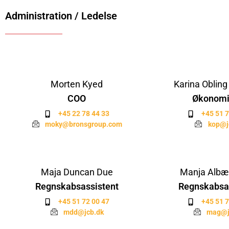
Administration / Ledelse
Morten Kyed
Karina Obling
COO
Økonomi
+45 22 78 44 33
+45 51 7
moky@bronsgroup.com
kop@j
Maja Duncan Due
Manja Albæk
Regnskabsassistent
Regnskabsa
+45 51 72 00 47
+45 51 7
mdd@jcb.dk
mag@j