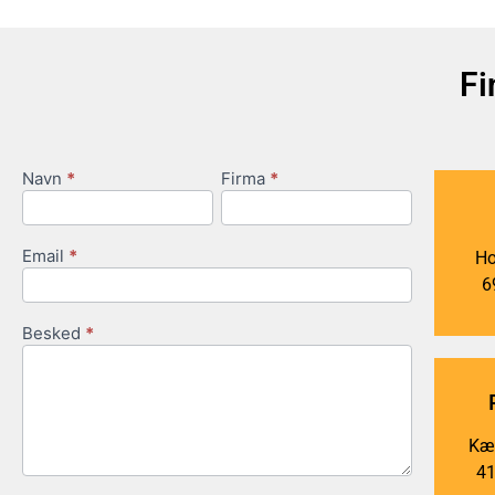
Fi
Navn
*
Firma
*
Contact
Us
Email
*
Ho
6
Besked
*
Kær
41