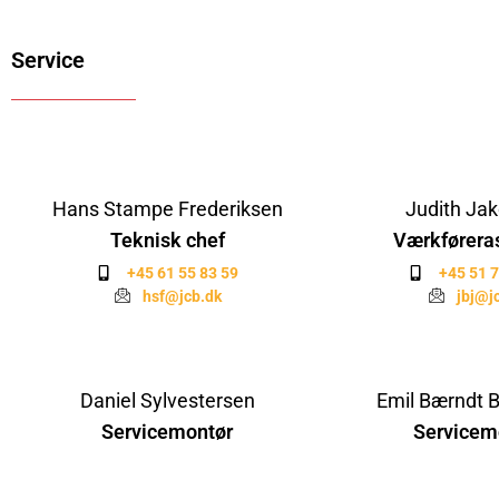
Service
Hans Stampe Frederiksen
Judith Ja
Teknisk chef
Værkføreras
+45 61 55 83 59
+45 51 7
hsf@jcb.dk
jbj@j
Daniel Sylvestersen
Emil Bærndt 
Servicemontør
Servicem