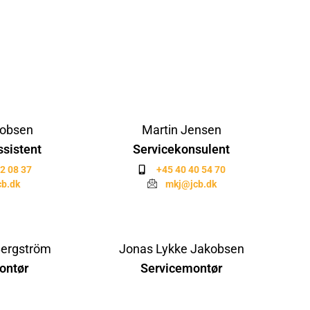
kobsen
Martin Jensen
sistent
Servicekonsulent
2 08 37
+45 40 40 54 70
cb.dk
mkj@jcb.dk
Bergström
Jonas Lykke Jakobsen
ontør
Servicemontør