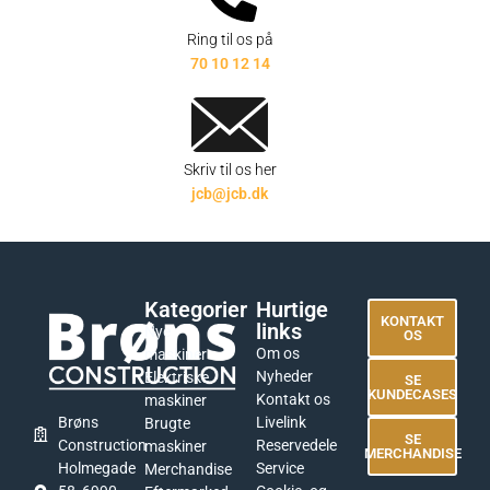
Ring til os på
70 10 12 14
Skriv til os her
jcb@jcb.dk
Kategorier
Hurtige
KONTAKT
links
Nye
OS
Om os
maskiner
Nyheder
Elektriske
SE
KUNDECASES
Kontakt os
maskiner
Livelink
Brøns
Brugte
SE
Reservedele
Construction
maskiner
MERCHANDISE
Service
Holmegade
Merchandise