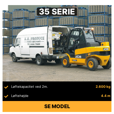
35 SERIE
Løftekapacitet ved 2m.
2.600 kg
Løftehøjde
4.4 m
SE MODEL