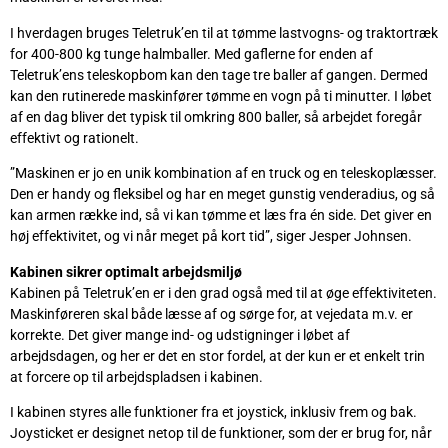
I hverdagen bruges Teletruk’en til at tømme lastvogns- og traktortræk
for 400-800 kg tunge halmballer. Med gaflerne for enden af
Teletruk’ens teleskopbom kan den tage tre baller af gangen. Dermed
kan den rutinerede maskinfører tømme en vogn på ti minutter. I løbet
af en dag bliver det typisk til omkring 800 baller, så arbejdet foregår
effektivt og rationelt.
”Maskinen er jo en unik kombination af en truck og en teleskoplæsser.
Den er handy og fleksibel og har en meget gunstig venderadius, og så
kan armen række ind, så vi kan tømme et læs fra én side. Det giver en
høj effektivitet, og vi når meget på kort tid”, siger Jesper Johnsen.
Kabinen sikrer optimalt arbejdsmiljø
Kabinen på Teletruk’en er i den grad også med til at øge effektiviteten.
Maskinføreren skal både læsse af og sørge for, at vejedata m.v. er
korrekte. Det giver mange ind- og udstigninger i løbet af
arbejdsdagen, og her er det en stor fordel, at der kun er et enkelt trin
at forcere op til arbejdspladsen i kabinen.
I kabinen styres alle funktioner fra et joystick, inklusiv frem og bak.
Joysticket er designet netop til de funktioner, som der er brug for, når