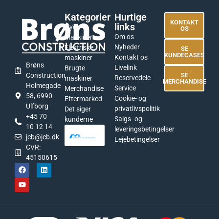
Kategorier
Hurtige
KONTAKT
links
Nye
OS
Om os
maskiner
Nyheder
Elektriske
SE
KUNDECASES
Kontakt os
maskiner
Brøns
Livelink
Brugte
Construction
SE
Reservedele
maskiner
MERCHANDISE
Holmegade
Service
Merchandise
58, 6990
Cookie- og
Eftermarked
Ulfborg
privatlivspolitik
Det siger
+45 70
Salgs- og
kunderne
10 12 14
leveringsbetingelser
jcb@jcb.dk
Lejebetingelser
CVR:
45150615