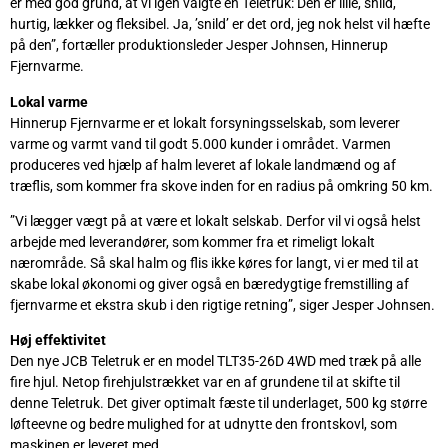
er med god grund, at vi igen valgte en Teletruk: Den er lille, snild,
hurtig, lækker og fleksibel. Ja, ’snild’ er det ord, jeg nok helst vil hæfte
på den”, fortæller produktionsleder Jesper Johnsen, Hinnerup
Fjernvarme.
Lokal varme
Hinnerup Fjernvarme er et lokalt forsyningsselskab, som leverer
varme og varmt vand til godt 5.000 kunder i området. Varmen
produceres ved hjælp af halm leveret af lokale landmænd og af
træflis, som kommer fra skove inden for en radius på omkring 50 km.
”Vi lægger vægt på at være et lokalt selskab. Derfor vil vi også helst
arbejde med leverandører, som kommer fra et rimeligt lokalt
nærområde. Så skal halm og flis ikke køres for langt, vi er med til at
skabe lokal økonomi og giver også en bæredygtige fremstilling af
fjernvarme et ekstra skub i den rigtige retning”, siger Jesper Johnsen.
Høj effektivitet
Den nye JCB Teletruk er en model TLT35-26D 4WD med træk på alle
fire hjul. Netop firehjulstrækket var en af grundene til at skifte til
denne Teletruk. Det giver optimalt fæste til underlaget, 500 kg større
løfteevne og bedre mulighed for at udnytte den frontskovl, som
maskinen er leveret med.