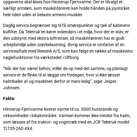
opgaverne skal løses hos Hinnerup Fjernvarme. Der er tilvalgt et
særligt armlæn, som maskinføreren kan holde hånden på joysticket
hele tiden uden at belaste armens muskler.
Daglig service begrænser sig til få smørepunkter og tjek af kabinens
kulfilter. Da Teletruk’en kører indendørs i et miljø, hvor der er støv, er
den udstyret med ekstra luftrenser, så maskinføreren har et godt
arbejdsmiljø uden støvbelastning. Øvrig service er omfattet af en
serviceaftale med Reesink A/S, som kan følge en række af maskinens
nøglefunktioner fra værkstedet i Ulfborg.
”Når der har været behov, stiller de op med det samme, og planlagt
service er de flinke til at lægge om fredagen, hvor vi ikke læsser
halmballer af og maskinen derfor er mere ledig”, siger Jesper
Johnsen.
Fakta:
Hinnerup Fjernvarme leverer varme til ca. 5000 husstande og
virksomheder i lokalområdet. Varmen kommer ikke mindst fra halm,
som læsses af fra traktor- og vogntræk med en JCB Teletruk model
TLT35-26D 4X4.