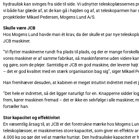
hydraulisk kan svinges fra side til side. Vi udnytter teleskoplæssernes 
vi både har glæde af, at de kan gå i højden og af, at teleskoparmen har
projektleder Mikael Pedersen, Mogens Lund A/S.
Skulle være JCB
Hos Mogens Lund havde man ét krav, da der skulle et par nye teleskoplæ
JCB maskiner.
”Vi flytter maskinerne rundt fra plads til plads, og der er mange forskelli
vores maskiner er af samme fabrikat, så maskinførerne uden videre kan g
og gøre, som de plejer. Samtidig er JCB en god maskine, der leverer højt på
– det er god kvalitet med en stærk organisation bag sig”, siger Mikael 
Han fremhæver desuden, at kabinen er meget intuitivt indrettet med et joy
”Det hele er indrettet, så det ligger naturligt for en. Knapperne sidder lo
frem, kører maskinen fremad – det er ikke en selvfølge i alle maskiner, men
fortæller han.
Stor kapacitet og effektivitet
En væsentlig årsag til, at JCB er det foretrukne mærke hos Mogens Lun
teleskoplæsser, er maskinernes store kapacitet, som giver en effektiv 
4.000 kg og gør det vel at mærke hurtigt. Den hydrauliske kapacitet er 