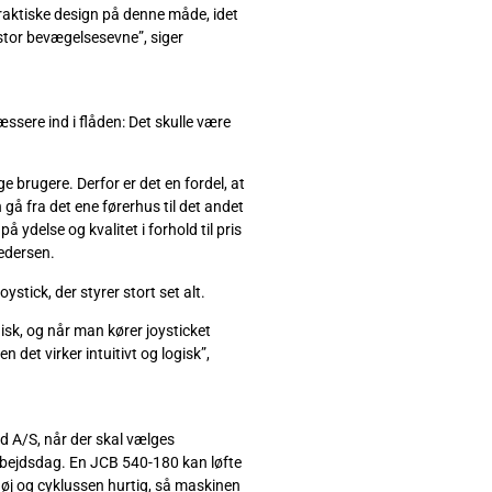
praktiske design på denne måde, idet
 stor bevægelsesevne”, siger
ssere ind i flåden: Det skulle være
ge brugere. Derfor er det en fordel, at
å fra det ene førerhus til det andet
 ydelse og kvalitet i forhold til pris
Pedersen.
stick, der styrer stort set alt.
gisk, og når man kører joysticket
 det virker intuitivt og logisk”,
d A/S, når der skal vælges
arbejdsdag. En JCB 540-180 kan løfte
høj og cyklussen hurtig, så maskinen