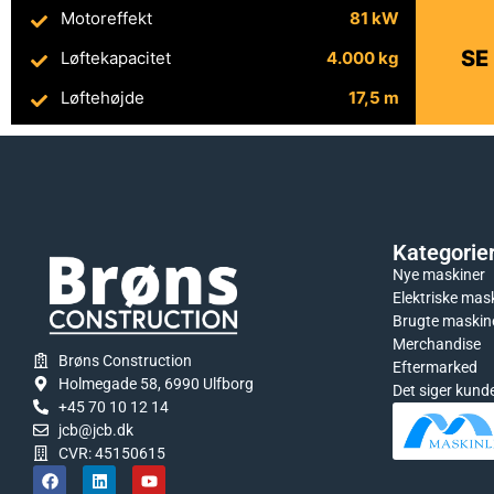
Motoreffekt
81 kW
SE
Løftekapacitet
4.000 kg
Løftehøjde
17,5 m
Kategorie
Nye maskiner
Elektriske mas
Brugte maskin
Merchandise
Brøns Construction
Eftermarked
Holmegade 58, 6990 Ulfborg
Det siger kund
+45 70 10 12 14
jcb@jcb.dk
CVR: 45150615