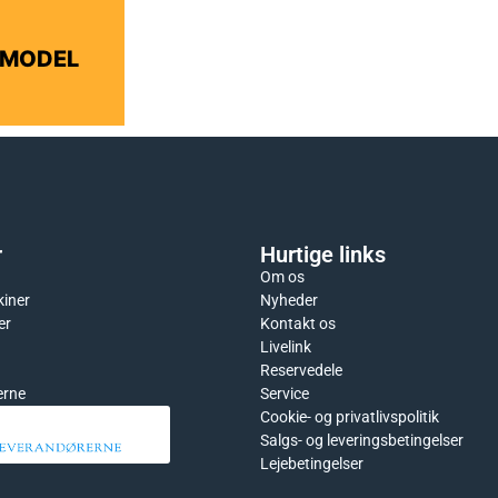
 MODEL
r
Hurtige links
Om os
kiner
Nyheder
er
Kontakt os
Livelink
Reservedele
erne
Service
Cookie- og privatlivspolitik
Salgs- og leveringsbetingelser
Lejebetingelser