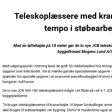
Teleskoplæssere med kra
tempo i støbearbe
Med en løftehøjde på 18 meter gør de to nye JCB telesk
byggefirmaet Mogens Lund A/
Med udgangspunkt i Herning løser de godt 50 medarbejdere hos entre
opgaver over hele landet. Vel at mærke ganske specialiserede opgaver 
spænder fra specielle opgaver i et avanceret parcelhusbyggeri til store
hangarer i lufthavne.
De to nye JCB 540-180 teleskoplæssere indgår i en flåde på i alt 6-7 J
byggepladserne.
”Vi bruger teleskoplæsserne til kranarbejde. Vi hejser forskallinger, arme
skal bruges til støbearbejdet i en bygning. Derfor er maskinerne også 