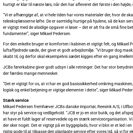
hurtigt er klar til næste læs, når den har afleveret det første i den højde,
”Vi er afhængige af, at vi hele tiden har vores materialer der, hvor de sk
teleskoplæsserne løfte. De er samtidig hurtige på hjulene, så de kan se
er vigtigt med de alsidige opgaver vi løser – det er alt fra de små fine be
fundamenter”, siger Mikael Pedersen.
For den enkelte bruger er komforten i kabinen et vigtigt felt, og Mikae
luftaffjedrede sæde, der giver et godt arbejdsmiljø. ”Vi bruger dog mask
skabt til, og derfor skal eksempelvis sædet kigges efter en gang imellem”
JCBs førerkabine giver godt udsyn i alle retninger. Det har stor betydni
der færdes mange mennesker.
”Det er vigtigt for os, at vi har en god basissikkerhed omkring maskin
logisk og enkel betjening er vigtige elementer i dette”, siger Mikael Pede
Stærk service
Mikael Pedersen fremhæver JCBs danske importør, Reesink A/S, i Ulfbo
har styr på service og vedligehold. ”JCB er jo en stor butik, og det afspejl
at have et fuldt lager af reservedele og en stærk serviceorganisation. Vi
der sker noget. Det er vigtigt på en byggeplads, hvor vi blot er et led i e
rigtig gode til at tilpasse den planlagte service efter vores tid, så vi fo