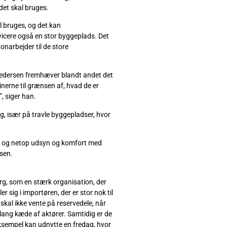
 det skal bruges.
al bruges, og det kan
rvicere også en stor byggeplads. Det
tonarbejder til de store
l Pedersen fremhæver blandt andet det
inerne til grænsen af, hvad de er
, siger han.
ng, især på travle byggepladser, hvor
en, og netop udsyn og komfort med
rsen.
rg, som en stærk organisation, der
er sig i importøren, der er stor nok til
 skal ikke vente på reservedele, når
n lang kæde af aktører. Samtidig er de
r eksempel kan udnytte en fredag, hvor