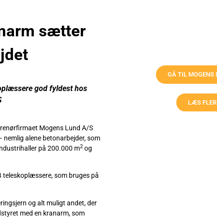
narm sætter
jdet
GÅ TIL MOGENS
oplæssere god fyldest hos
S
LÆS FLE
prenørfirmaet Mogens Lund A/S
– nemlig alene betonarbejder, som
2
 industrihaller på 200.000 m
og
CB teleskoplæssere, som bruges på
ringsjern og alt muligt andet, der
udstyret med en kranarm, som