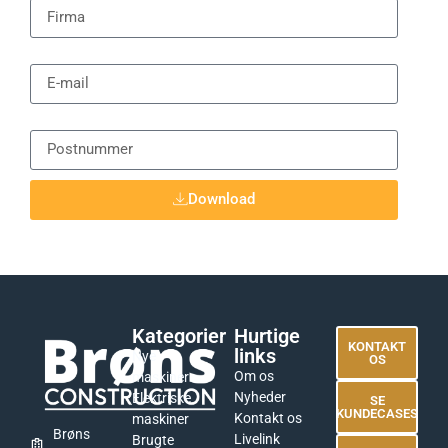
E-mail
Postnummer
Download
Kategorier
Hurtige
KONTAKT
links
Nye
OS
Om os
maskiner
Nyheder
Elektriske
SE
KUNDECASES
Kontakt os
maskiner
Brøns
Livelink
Brugte