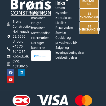
KONTAKT
links
Nye
OS
Om os
maskiner
Nyheder
Elektriske
SE
KUNDECASES
Kontakt os
maskiner
Brøns
Livelink
Brugte
Construction
SE
Reservedele
maskiner
MERCHANDISE
Holmegade
Service
Merchandise
58, 6990
Cookie- og
Eftermarked
Ulfborg
privatlivspolitik
Det siger
+45 70
Salgs- og
kunderne
10 12 14
leveringsbetingelser
jcb@jcb.dk
Lejebetingelser
CVR:
45150615