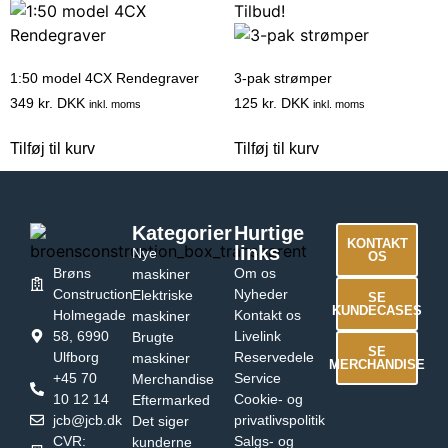
Tilbud!
1:50 model 4CX Rendegraver
3-pak strømper
349
kr. DKK
125
kr. DKK
inkl. moms
inkl. moms
Tilføj til kurv
Tilføj til kurv
Kategorier
Hurtige
KONTAKT
links
Nye
OS
Brøns
Om os
maskiner
Construction
Nyheder
Elektriske
SE
KUNDECASES
Holmegade
Kontakt os
maskiner
58, 6990
Livelink
Brugte
SE
Ulfborg
Reservedele
maskiner
MERCHANDISE
+45 70
Service
Merchandise
10 12 14
Cookie- og
Eftermarked
jcb@jcb.dk
privatlivspolitik
Det siger
CVR:
Salgs- og
kunderne